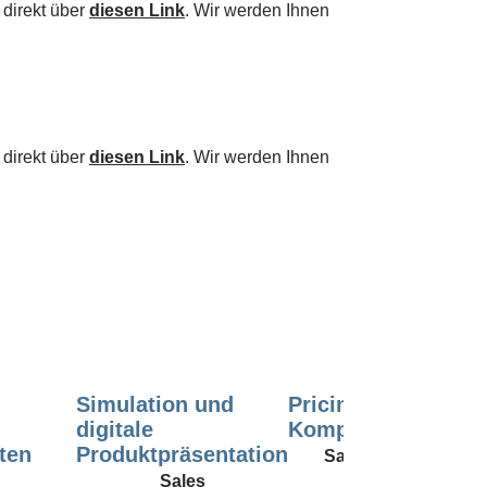
 direkt über
diesen Link
. Wir werden Ihnen
 direkt über
diesen Link
. Wir werden Ihnen
Simulation und
Pricing-
KPI- un
digitale
Kompetenz
Perform
ten
Produktpräsentation
Manage
Sales
im Chan
Sales