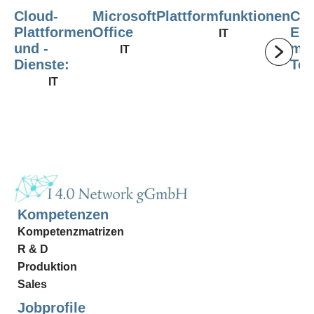
Cloud-
Microsoft
Plattformfunktionen
Con
Plattformen
Office
Ers
IT
und -
mit
IT
Dienste:
Too
IT
Kompetenzen
Kompetenzmatrizen
R & D
Produktion
Sales
Jobprofile