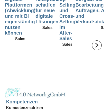
Plattformen
schaffen
Selling
Bearbeitung v
(Abwicklung)
für neue
und
Aufträgen, An
und mit BI
digitale
Cross-
und
eigenständig
Lösungen
Selling
Verkaufsdoku
nutzen
im
Sales
Sale
können
After-
Sales
Sales
Sales
Kompetenzen
Kompetenzmatrizen