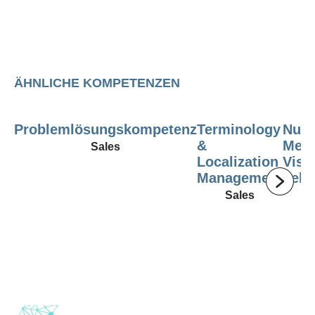
ÄHNLICHE KOMPETENZEN
Problemlösungskompetenz
Terminology
Nutz
&
Medi
Sales
Localization
Visu
Management
behe
Sales