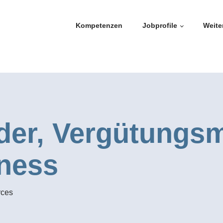
Kompetenzen
Jobprofile
Weite
der, Vergütungs
rness
rces