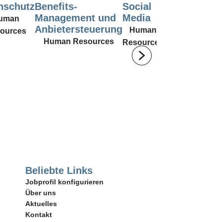
nschutz
Benefits-
Social
Karrierepla
Management und
Media
uman
Anbietersteuerung
Human
ources
Human Resources
Resources
Beliebte Links
Jobprofil konfigurieren
Über uns
Aktuelles
Kontakt