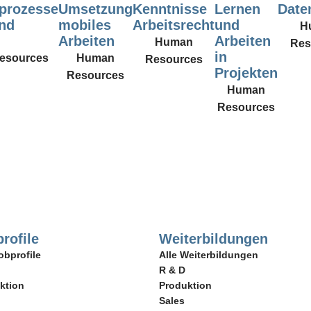
prozesse
Umsetzung
Kenntnisse
Lernen
Date
nd
mobiles
Arbeitsrecht
und
H
Arbeiten
Arbeiten
Human
Res
in
esources
Human
Resources
Projekten
Resources
Human
Resources
rofile
Weiterbildungen
obprofile
Alle Weiterbildungen
R & D
ktion
Produktion
Sales