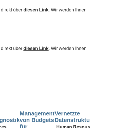
 direkt über
diesen Link
. Wir werden Ihnen
 direkt über
diesen Link
. Wir werden Ihnen
Management
Vernetzte
Digitale
gnostik
von Budgets
Datenstrukturen
Kompetenz
für
KI, VR,
ces
Human Resources