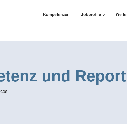
Kompetenzen
Jobprofile
Weite
tenz und Report
rces