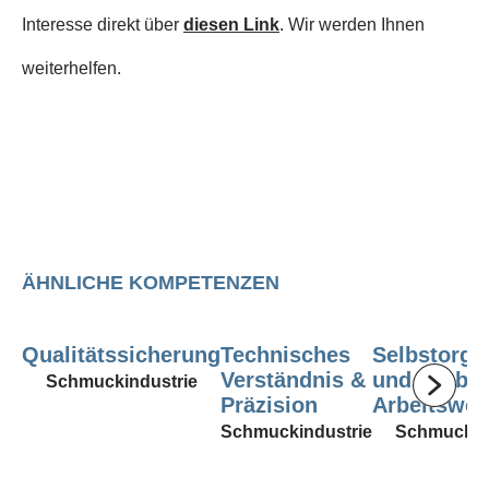
Interesse direkt über
diesen Link
. Wir werden Ihnen
weiterhelfen.
ÄHNLICHE KOMPETENZEN
Qualitätssicherung
Technisches
Selbstorga
Verständnis &
und saube
Schmuckindustrie
Präzision
Arbeitswei
Schmuckindustrie
Schmuckin