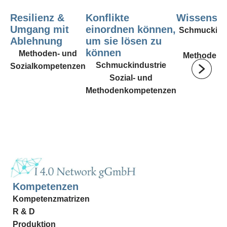
Resilienz &
Konflikte
Wissensm
Umgang mit
einordnen können,
Schmuckindu
Ablehnung
um sie lösen zu
u
können
Methoden- und
Methodenk
Schmuckindustrie
Sozialkompetenzen
Sozial- und
Methodenkompetenzen
Kompetenzen
Kompetenzmatrizen
R & D
Produktion