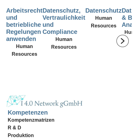
Arbeitsrecht
Datenschutz,
Datenschutz
Date
und
Vertraulichkeit
& Bu
Human
betriebliche
und
Analy
Resources
Regelungen
Compliance
Huma
anwenden
Human
Human
Resources
Resources
Kompetenzen
Kompetenzmatrizen
R & D
Produktion