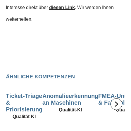
Interesse direkt über
diesen Link
. Wir werden Ihnen
weiterhelfen.
ÄHNLICHE KOMPETENZEN
Ticket‑Triage
Anomalieerkennung
FMEA‑Unter
&
an Maschinen
& Fallbibli
Priorisierung
Qualität-KI
Qualitä
Qualität-KI