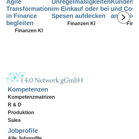
Agile
Unregelmäßigkeiten
Kundenpro
Transformation
im Einkauf oder bei
und Cost
in Finance
Spesen aufdecken
analysier
begleiten
Finanzen KI
Fina
Finanzen KI
Kompetenzen
Kompetenzmatrizen
R & D
Produktion
Sales
Jobprofile
Alle Jobprofile