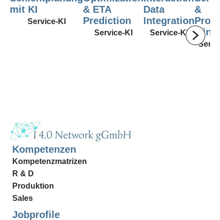
mit KI
& ETA
Data
&
Prediction
Integration
Proc
Service-KI
Mini
Service-KI
Service-KI
Servi
KI
Kompetenzen
Kompetenzmatrizen
R & D
Produktion
Sales
Jobprofile