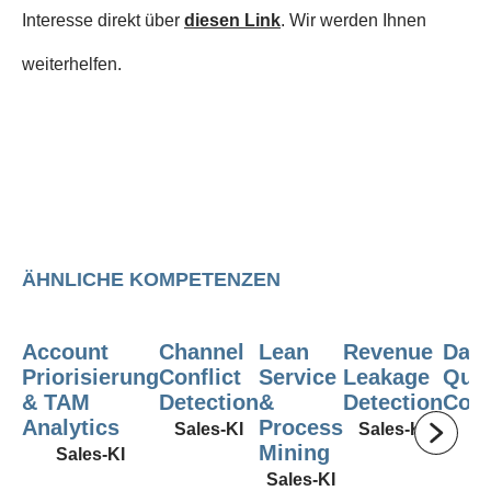
Interesse direkt über
diesen Link
. Wir werden Ihnen
weiterhelfen.
ÄHNLICHE KOMPETENZEN
Account
Channel
Lean
Revenue
Data
Priorisierung
Conflict
Service
Leakage
Qual
& TAM
Detection
&
Detection
Com
Analytics
Process
Sales-KI
Sales-KI
Sa
Mining
Sales-KI
Sales-KI