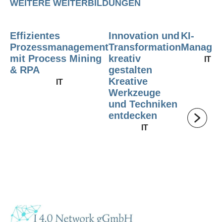
WEITERE WEITERBILDUNGEN
Effizientes
Innovation und
KI-
Prozessmanagement
Transformation
Manager
mit Process Mining
kreativ
IT
& RPA
gestalten
Kreative
IT
Werkzeuge
und Techniken
entdecken
IT