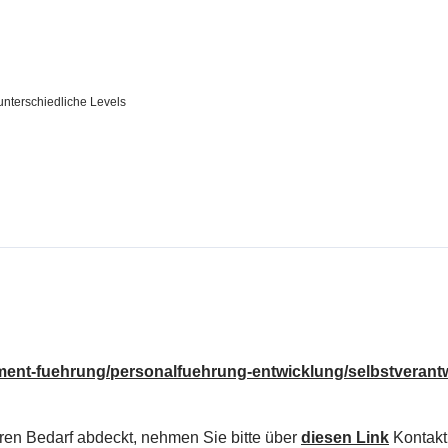
nterschiedliche Levels
ment-fuehrung/personalfuehrung-entwicklung/selbstverant
ren Bedarf abdeckt, nehmen Sie bitte über
diesen Link
Kontakt 