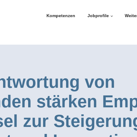
Kompetenzen
Jobprofile
Weite
ntwortung von
enden stärken E
sel zur Steigerun