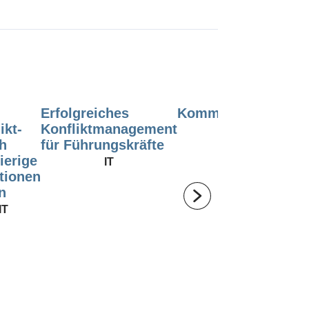
Erfolgreiches
Kommunikationsma
ikt-
Konfliktmanagement
IT
h
für Führungskräfte
ierige
IT
tionen
n
IT