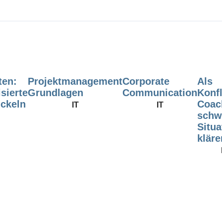
ten:
Projektmanagement
Corporate
Als
sierte
Grundlagen
Communication
Konfl
ckeln
Coac
IT
IT
schw
Situa
kläre