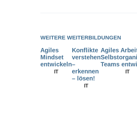
WEITERE WEITERBILDUNGEN
Agiles
Konflikte
Agiles Arbei
Mindset
verstehen
Selbstorgani
entwickeln
–
Teams entwi
erkennen
IT
IT
– lösen!
IT