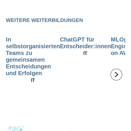
WEITERE WEITERBILDUNGEN
In
ChatGPT für
MLOps
selbstorganisierten
Entscheider:innen
Engine
Teams zu
on AW
IT
gemeinsamen
IT
Entscheidungen
und Erfolgen
IT