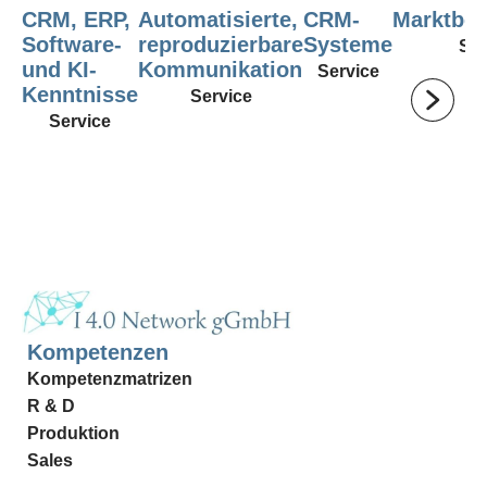
CRM, ERP,
Automatisierte,
CRM-
Marktbe
Software-
reproduzierbare
Systeme
Ser
und KI-
Kommunikation
Service
Kenntnisse
Service
Service
Kompetenzen
Kompetenzmatrizen
R & D
Produktion
Sales