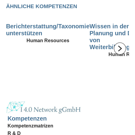
ÄHNLICHE KOMPETENZEN
Berichterstattung/Taxonomie
Wissen in der K
unterstützen
Planung und Du
von
Human Resources
Weiterbildung
Human Res
Kompetenzen
Kompetenzmatrizen
R & D