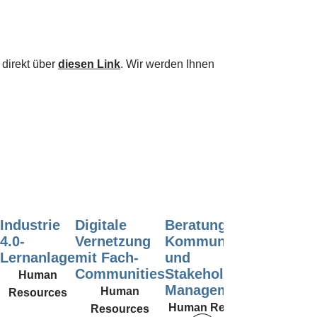
 direkt über
diesen Link
. Wir werden Ihnen
Industrie
Digitale
Beratung,
Markt
4.0-
Vernetzung
Kommunikation
und Da
Lernanlage
mit Fach-
und
Human
Communities
Stakeholder-
Human
Management
Human
Resources
Human Resources
Resources