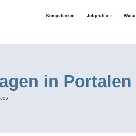
Kompetenzen
Jobprofile
Weite
gen in Portalen
rces