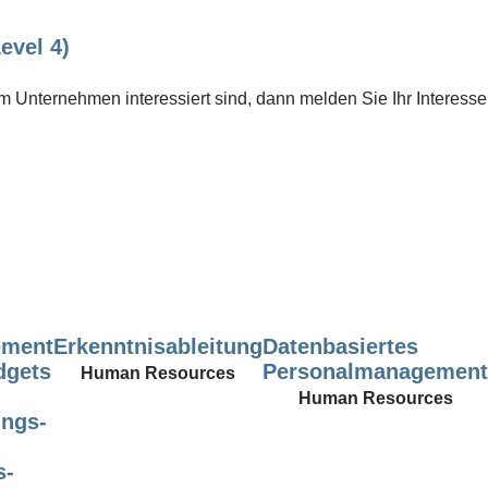
evel 4)
 Unternehmen interessiert sind, dann melden Sie Ihr Interesse
ement
Erkenntnisableitung
Datenbasiertes
dgets
Personalmanagement
Human Resources
Human Resources
ungs-
s-